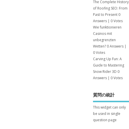
The Complete History
of Roofing SEO: From
Past to Present
0
Answers
|
0 Votes
Wie funktionieren
Casinos mit
unbegrenzten
Wetten?
0 Answers
|
0 Votes
Carving Up Fun: A
Guide to Mastering
Snow Rider 3D
0
Answers
|
0 Votes
質問の統計
This widget can only
be used in single
question page