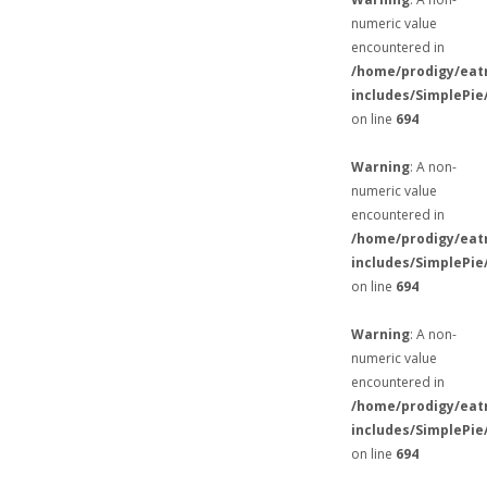
numeric value
encountered in
/home/prodigy/eat
includes/SimplePie
on line
694
Warning
: A non-
numeric value
encountered in
/home/prodigy/eat
includes/SimplePie
on line
694
Warning
: A non-
numeric value
encountered in
/home/prodigy/eat
includes/SimplePie
on line
694