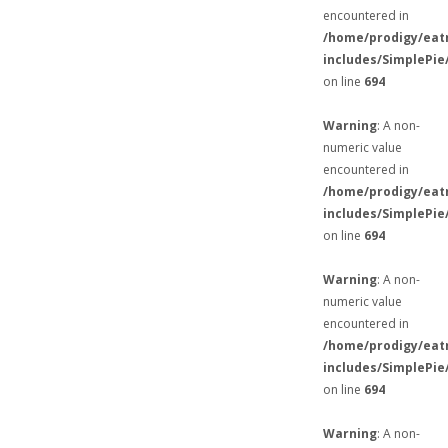
encountered in
/home/prodigy/eat
includes/SimplePie
on line
694
Warning
: A non-
numeric value
encountered in
/home/prodigy/eat
includes/SimplePie
on line
694
Warning
: A non-
numeric value
encountered in
/home/prodigy/eat
includes/SimplePie
on line
694
Warning
: A non-