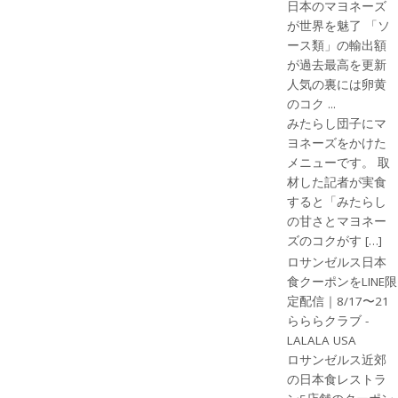
日本のマヨネーズ
が世界を魅了 「ソ
ース類」の輸出額
が過去最高を更新
人気の裏には卵黄
のコク ...
みたらし団子にマ
ヨネーズをかけた
メニューです。 取
材した記者が実食
すると「みたらし
の甘さとマヨネー
ズのコクがす […]
ロサンゼルス日本
食クーポンをLINE限
定配信｜8/17〜21
らららクラブ -
LALALA USA
ロサンゼルス近郊
の日本食レストラ