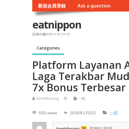
新規会員登録
Ask a question
eatnippon
日本の食のテーマパーク
Categories
Platform Layanan 
Laga Terakbar Mud
7x Bonus Terbesar
keretabarang
一般
550 views
2026年1月5日
一般
keretabarang
10
2026年1月5日