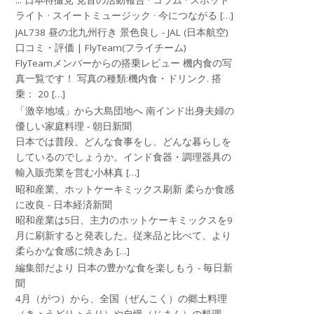
... 日本特撮党 党首の活動報告 · コラム · スポット
ライト · スイートミュージック · 今につながる […]
JAL738 昼の北九州行き 景色良し - JAL (日本航空)
口コミ・評価 | FlyTeam(フライチーム)
FlyTeamメンバーからの搭乗レビュー 機内食の写
真一覧です！ 写真の種類:機内食・ドリンク. 搭
乗： 20 […]
「激辛地域」から大島団地へ 南インド出身夫婦の
優しい家庭料理 - 朝日新聞
日本では普段、どんな食事をし、どんな暮らしを
しているのでしょうか。インド食器・調理器具の
輸入販売業を営む小林真 […]
昭和産業、ホットケーキミックス刷新 柔らか食感
に改良 - 日本経済新聞
昭和産業は5日、主力のホットケーキミックスを9
月に刷新すると発表した。従来品と比べて、より
柔らかな食感に焼きあ […]
編集部だより 日本の豊かな食を楽しもう - 毎日新
聞
4月（がつ）から、全国（ぜんこく）の郷土料理