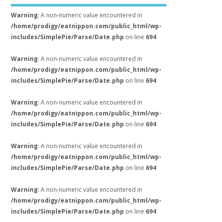
Warning
: A non-numeric value encountered in
/home/prodigy/eatnippon.com/public_html/wp-
includes/SimplePie/Parse/Date.php
on line
694
Warning
: A non-numeric value encountered in
/home/prodigy/eatnippon.com/public_html/wp-
includes/SimplePie/Parse/Date.php
on line
694
Warning
: A non-numeric value encountered in
/home/prodigy/eatnippon.com/public_html/wp-
includes/SimplePie/Parse/Date.php
on line
694
Warning
: A non-numeric value encountered in
/home/prodigy/eatnippon.com/public_html/wp-
includes/SimplePie/Parse/Date.php
on line
694
Warning
: A non-numeric value encountered in
/home/prodigy/eatnippon.com/public_html/wp-
includes/SimplePie/Parse/Date.php
on line
694