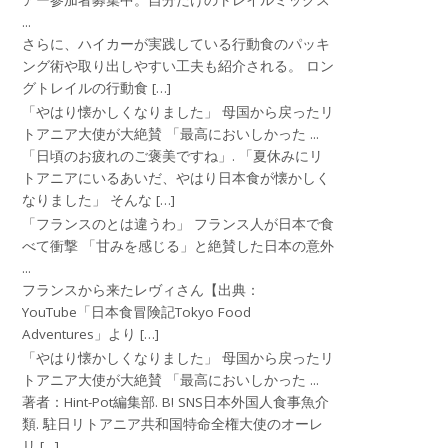
アー参加者募集中。自分だけのトレイルミックス
...
さらに、ハイカーが実践している行動食のパッキ
ング術や取り出しやすい工夫も紹介される。 ロン
グトレイルの行動食 […]
「やはり懐かしくなりました」 母国から戻ったリ
トアニア大使が大絶賛 「最高においしかった ...
「日頃のお疲れのご褒美ですね」. 「夏休みにリ
トアニアにいるあいだ、やはり日本食が懐かしく
なりました」 そんな […]
「フランスのとは違うわ」 フランス人が日本で食
べて衝撃 「甘みを感じる」と絶賛した日本の意外
...
フランスから来たレヴィさん【出典：
YouTube「日本食冒険記Tokyo Food
Adventures」より […]
「やはり懐かしくなりました」 母国から戻ったリ
トアニア大使が大絶賛 「最高においしかった ...
著者：Hint-Pot編集部. B! SNS日本外国人食事魚介
類. 駐日リトアニア共和国特命全権大使のオーレ
リ […]