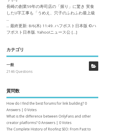
長崎の創業59年の寿司店の「握り」に驚き 実食
したU字工事も「うめえ、穴子のふわふわ最上級
...
... 最終更新: 8/6(木) 11:49. ハフポスト日本版 ©ハ
フポスト日本版. Yahoo!ニュース公 […]
カテゴリ
一般
2146 Questions
質問数
How do I find the best forums for link building?
0
Answers
|
0 Votes
What is the difference between OnlyFans and other
creator platforms?
0 Answers
|
0 Votes
The Complete History of Roofing SEO: From Past to