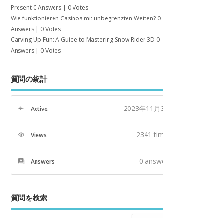
Present
0 Answers
|
0 Votes
Wie funktionieren Casinos mit unbegrenzten Wetten?
0
Answers
|
0 Votes
Carving Up Fun: A Guide to Mastering Snow Rider 3D
0
Answers
|
0 Votes
質問の統計
2023年11月3日
Active
2341 times
Views
0
answers
Answers
質問を検索