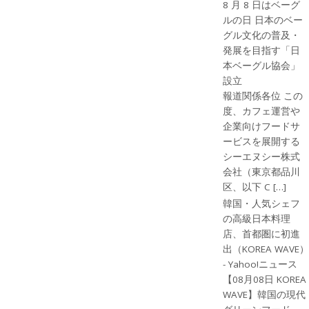
8 月 8 日はベーグ
ルの日 日本のベー
グル文化の普及・
発展を目指す「日
本ベーグル協会」
設立
報道関係各位 この
度、カフェ運営や
企業向けフードサ
ービスを展開する
シーエヌシー株式
会社（東京都品川
区、以下 C […]
韓国・人気シェフ
の高級日本料理
店、首都圏に初進
出（KOREA WAVE）
- Yahoo!ニュース
【08月08日 KOREA
WAVE】韓国の現代