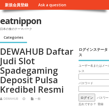
新規会員登録
Ask a question
eatnippon
日本の食のテーマパーク
Categories
DEWAHUB Daftar
ログインステータ
ス
Judi Slot
ユーザー名またはメー
Spadegaming
レス
Deposit Pulsa
パスワード
Kredibel Resmi
パスワー
DEWAHUB
一般
忘れですか？
登録