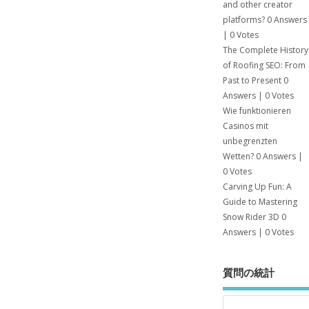
and other creator
platforms?
0 Answers
|
0 Votes
The Complete History
of Roofing SEO: From
Past to Present
0
Answers
|
0 Votes
Wie funktionieren
Casinos mit
unbegrenzten
Wetten?
0 Answers
|
0 Votes
Carving Up Fun: A
Guide to Mastering
Snow Rider 3D
0
Answers
|
0 Votes
質問の統計