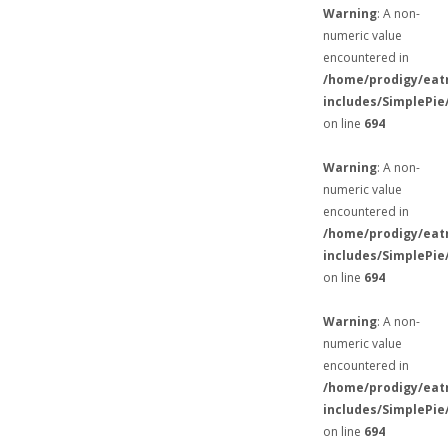
Warning
: A non-
numeric value
encountered in
/home/prodigy/eat
includes/SimplePie
on line
694
Warning
: A non-
numeric value
encountered in
/home/prodigy/eat
includes/SimplePie
on line
694
Warning
: A non-
numeric value
encountered in
/home/prodigy/eat
includes/SimplePie
on line
694