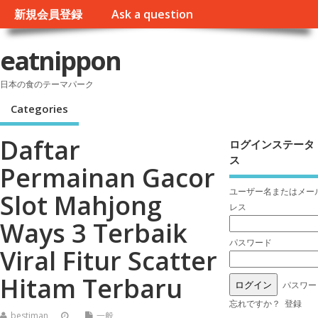
新規会員登録
Ask a question
eatnippon
日本の食のテーマパーク
Categories
Daftar
ログインステータ
ス
Permainan Gacor
ユーザー名またはメー
Slot Mahjong
レス
Ways 3 Terbaik
パスワード
Viral Fitur Scatter
Hitam Terbaru
パスワー
忘れですか？
登録
bestiman
一般