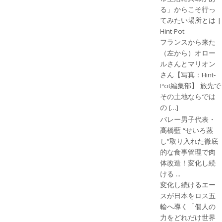
る」からこそ行っ
てみたい場所とは |
Hint-Pot
フランスから来た
（左から）オロー
ルさんとマリオン
さん【写真：Hint-
Pot編集部】 旅先で
その土地ならでは
の […]
バレー男子代表・
髙橋藍 “せいろ蒸
し”取り入れた徹底
的な食事管理で肉
体改造！変化し続
ける ...
変化し続けるエー
スが日本をロス五
輪へ導く「個人の
力をどれだけ世界