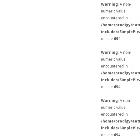
Warning
: A non-
numeric value
encountered in
/home/prodigy/eat
includes/SimplePie
on line
694
Warning
: A non-
numeric value
encountered in
/home/prodigy/eat
includes/SimplePie
on line
694
Warning
: A non-
numeric value
encountered in
/home/prodigy/eat
includes/SimplePie
on line
694