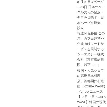
8 月 8 日はベーグ
ルの日 日本のベー
グル文化の普及・
発展を目指す「日
本ベーグル協会」
設立
報道関係各位 この
度、カフェ運営や
企業向けフードサ
ービスを展開する
シーエヌシー株式
会社（東京都品川
区、以下 C […]
韓国・人気シェフ
の高級日本料理
店、首都圏に初進
出（KOREA WAVE）
- Yahoo!ニュース
【08月08日 KOREA
WAVE】韓国の現代