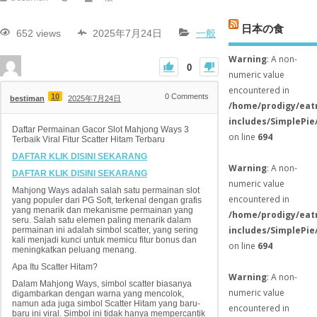
日本の食
652 views
2025年7月24日
一般
Warning
: A non-
0
numeric value
encountered in
10
0
Comments
bestiman
2025年7月24日
/home/prodigy/eat
includes/SimplePie
Daftar Permainan Gacor Slot Mahjong Ways 3
on line
694
Terbaik Viral Fitur Scatter Hitam Terbaru
DAFTAR KLIK DISINI SEKARANG
Warning
: A non-
DAFTAR KLIK DISINI SEKARANG
numeric value
Mahjong Ways adalah salah satu permainan slot
encountered in
yang populer dari PG Soft, terkenal dengan grafis
yang menarik dan mekanisme permainan yang
/home/prodigy/eat
seru. Salah satu elemen paling menarik dalam
includes/SimplePie
permainan ini adalah simbol scatter, yang sering
kali menjadi kunci untuk memicu fitur bonus dan
on line
694
meningkatkan peluang menang.
Apa Itu Scatter Hitam?
Warning
: A non-
Dalam Mahjong Ways, simbol scatter biasanya
numeric value
digambarkan dengan warna yang mencolok,
namun ada juga simbol Scatter Hitam yang baru-
encountered in
baru ini viral. Simbol ini tidak hanya mempercantik