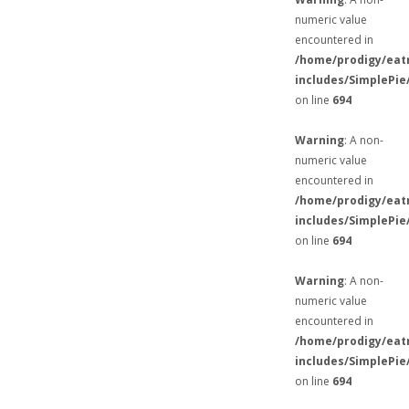
numeric value
encountered in
/home/prodigy/eat
includes/SimplePie
on line
694
Warning
: A non-
numeric value
encountered in
/home/prodigy/eat
includes/SimplePie
on line
694
Warning
: A non-
numeric value
encountered in
/home/prodigy/eat
includes/SimplePie
on line
694