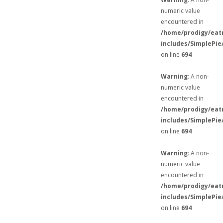
numeric value
encountered in
/home/prodigy/eat
includes/SimplePie
on line
694
Warning
: A non-
numeric value
encountered in
/home/prodigy/eat
includes/SimplePie
on line
694
Warning
: A non-
numeric value
encountered in
/home/prodigy/eat
includes/SimplePie
on line
694