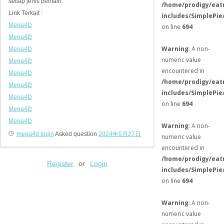
setiap jenis pemain.
/home/prodigy/eat
Link Terkait :
includes/SimplePie
Mega4D
on line
694
Mega4D
Warning
: A non-
Mega4D
numeric value
Mega4D
encountered in
Mega4D
/home/prodigy/eat
Mega4D
includes/SimplePie
Mega4D
on line
694
Mega4D
Mega4D
Warning
: A non-
mega4d login
Asked question
2024年5月27日
numeric value
encountered in
/home/prodigy/eat
Register
or
Login
includes/SimplePie
on line
694
Warning
: A non-
numeric value