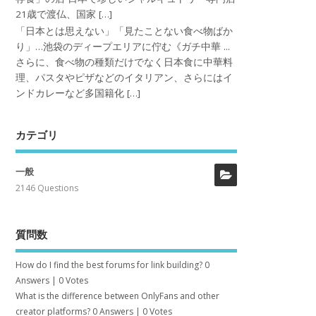
21歳で渡仏、国家 […]
「日本とは思えない」「見たことない食べ物ばか
り」…池袋のディープエリアに佇む《ガチ中華 ...
さらに、食べ物の種類だけでなく日本食に中華料
理、パスタやピザなどのイタリアン、さらにはイ
ンドカレーなど多国籍化 […]
カテゴリ
一般
2146 Questions
質問数
How do I find the best forums for link building?
0
Answers
|
0 Votes
What is the difference between OnlyFans and other
creator platforms?
0 Answers
|
0 Votes