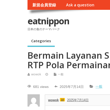
新規会員登録
Ask a question
eatnippon
日本の食のテーマパーク
Categories
Bermain Layanan Sl
RTP Pola Permain
wowok
一般
681 views
2025年7月14日
一般
wowok
10
2025年7月14日