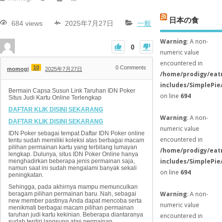
日本の食
684 views
2025年7月27日
一般
Warning
: A non-
0
numeric value
encountered in
10
0
Comments
momogi
2025年7月27日
/home/prodigy/eat
includes/SimplePie
Bermain Capsa Susun Link Taruhan IDN Poker
on line
694
Situs Judi Kartu Online Terlengkap
DAFTAR KLIK DISINI SEKARANG
Warning
: A non-
DAFTAR KLIK DISINI SEKARANG
numeric value
IDN Poker sebagai tempat Daftar IDN Poker online
encountered in
tentu sudah memiliki koleksi atas berbagai macam
pilihan permainan kartu yang terbilang lumayan
/home/prodigy/eat
lengkap. Dulunya, situs IDN Poker Online hanya
includes/SimplePie
menghadirkan beberapa jenis permainan saja,
namun saat ini sudah mengalami banyak sekali
on line
694
peningkatan.
Sehingga, pada akhirnya mampu memunculkan
Warning
: A non-
beragam pilihan permainan baru. Nah, sebagai
new member pastinya Anda dapat mencoba serta
numeric value
menikmati berbagai macam pilihan permainan
taruhan judi kartu kekinian. Beberapa diantaranya
encountered in
sudah terdiri langsung atas permainan