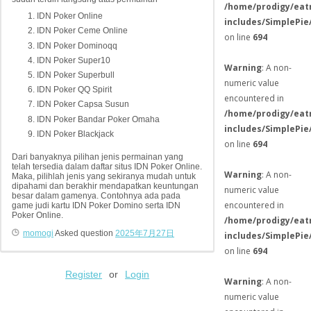
/home/prodigy/eat
IDN Poker Online
includes/SimplePie
IDN Poker Ceme Online
on line
694
IDN Poker Dominoqq
IDN Poker Super10
Warning
: A non-
IDN Poker Superbull
numeric value
IDN Poker QQ Spirit
encountered in
IDN Poker Capsa Susun
/home/prodigy/eat
IDN Poker Bandar Poker Omaha
includes/SimplePie
IDN Poker Blackjack
on line
694
Dari banyaknya pilihan jenis permainan yang
telah tersedia dalam daftar situs IDN Poker Online.
Warning
: A non-
Maka, pilihlah jenis yang sekiranya mudah untuk
dipahami dan berakhir mendapatkan keuntungan
numeric value
besar dalam gamenya. Contohnya ada pada
encountered in
game judi kartu IDN Poker Domino serta IDN
Poker Online.
/home/prodigy/eat
momogi
Asked question
2025年7月27日
includes/SimplePie
on line
694
Register
or
Login
Warning
: A non-
numeric value