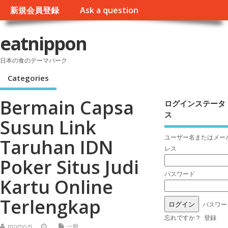
新規会員登録
Ask a question
eatnippon
日本の食のテーマパーク
Categories
Bermain Capsa
ログインステータ
ス
Susun Link
ユーザー名またはメー
Taruhan IDN
レス
Poker Situs Judi
パスワード
Kartu Online
Terlengkap
パスワー
忘れですか？
登録
momogi
一般