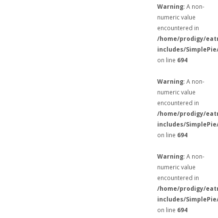
Warning
: A non-
numeric value
encountered in
/home/prodigy/eat
includes/SimplePie
on line
694
Warning
: A non-
numeric value
encountered in
/home/prodigy/eat
includes/SimplePie
on line
694
Warning
: A non-
numeric value
encountered in
/home/prodigy/eat
includes/SimplePie
on line
694