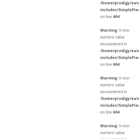
/home/prodigy/eat
includes/SimplePie
on line
694
Warning
: A non-
numeric value
encountered in
/home/prodigy/eat
includes/SimplePie
on line
694
Warning
: A non-
numeric value
encountered in
/home/prodigy/eat
includes/SimplePie
on line
694
Warning
: A non-
numeric value