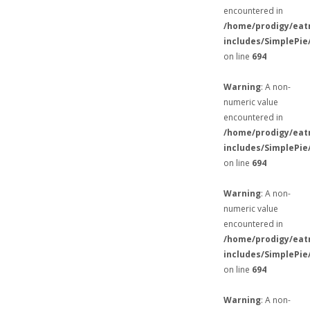
encountered in
/home/prodigy/eat
includes/SimplePie
on line
694
Warning
: A non-
numeric value
encountered in
/home/prodigy/eat
includes/SimplePie
on line
694
Warning
: A non-
numeric value
encountered in
/home/prodigy/eat
includes/SimplePie
on line
694
Warning
: A non-