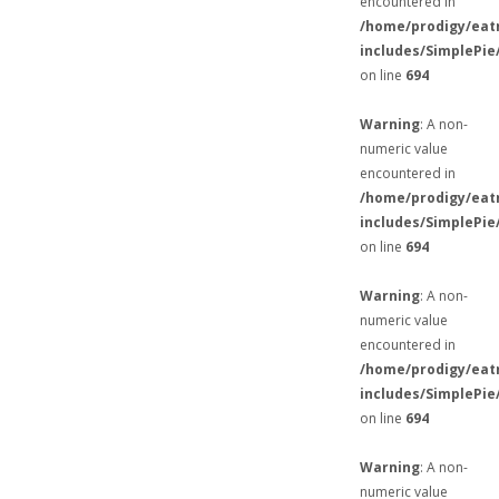
encountered in
/home/prodigy/eat
includes/SimplePie
on line
694
Warning
: A non-
numeric value
encountered in
/home/prodigy/eat
includes/SimplePie
on line
694
Warning
: A non-
numeric value
encountered in
/home/prodigy/eat
includes/SimplePie
on line
694
Warning
: A non-
numeric value