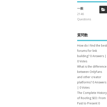
一般
2146
Questions
質問数
How do I find the best
forums for link
building?
0 Answers
|
0 Votes
What is the difference
between OnlyFans
and other creator
platforms?
0 Answers
|
0 Votes
The Complete History
of Roofing SEO: From
Past to Present
0