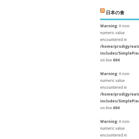
日本の食
Warning
: A non-
numeric value
encountered in
/home/prodigy/eat
includes/SimplePie
on line
694
Warning
: A non-
numeric value
encountered in
/home/prodigy/eat
includes/SimplePie
on line
694
Warning
: A non-
numeric value
encountered in