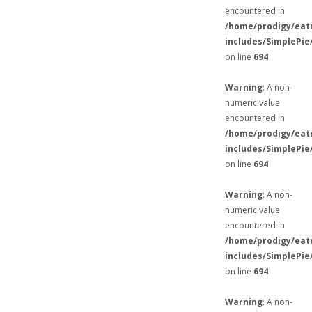
encountered in
/home/prodigy/eat
includes/SimplePie
on line
694
Warning
: A non-
numeric value
encountered in
/home/prodigy/eat
includes/SimplePie
on line
694
Warning
: A non-
numeric value
encountered in
/home/prodigy/eat
includes/SimplePie
on line
694
Warning
: A non-