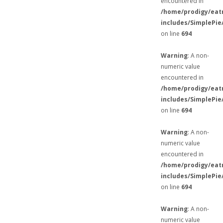
encountered in
/home/prodigy/eat
includes/SimplePie
on line
694
Warning
: A non-
numeric value
encountered in
/home/prodigy/eat
includes/SimplePie
on line
694
Warning
: A non-
numeric value
encountered in
/home/prodigy/eat
includes/SimplePie
on line
694
Warning
: A non-
numeric value