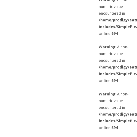
numeric value
encountered in
/home/prodigy/eat
includes/SimplePie
on line
694
Warning
: A non-
numeric value
encountered in
/home/prodigy/eat
includes/SimplePie
on line
694
Warning
: A non-
numeric value
encountered in
/home/prodigy/eat
includes/SimplePie
on line
694