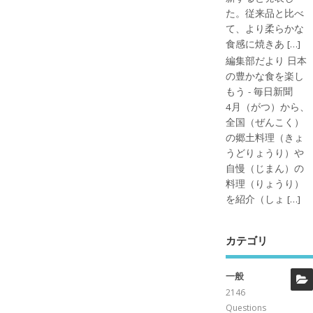
た。従来品と比べ
て、より柔らかな
食感に焼きあ […]
編集部だより 日本
の豊かな食を楽し
もう - 毎日新聞
4月（がつ）から、
全国（ぜんこく）
の郷土料理（きょ
うどりょうり）や
自慢（じまん）の
料理（りょうり）
を紹介（しょ […]
カテゴリ
一般
2146
Questions