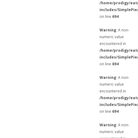
/home/prodigy/eat
includes/SimplePie
on line
694
Warning
: A non-
numeric value
encountered in
/home/prodigy/eat
includes/SimplePie
on line
694
Warning
: A non-
numeric value
encountered in
/home/prodigy/eat
includes/SimplePie
on line
694
Warning
: A non-
numeric value