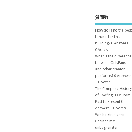
質問数
How do I find the best
forums for link
building?
0 Answers
|
0 Votes
What is the difference
between OnlyFans
and other creator
platforms?
0 Answers
|
0 Votes
The Complete History
of Roofing SEO: From
Past to Present
0
Answers
|
0 Votes
Wie funktionieren
Casinos mit
unbegrenzten