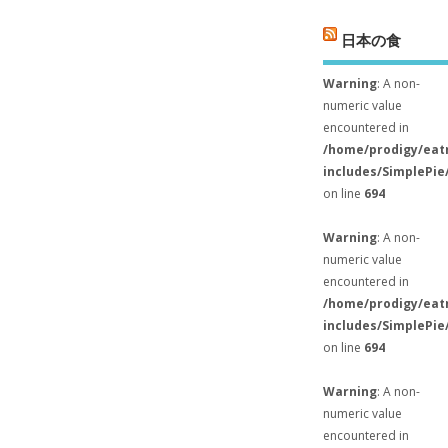
日本の食
Warning
: A non-
numeric value
encountered in
/home/prodigy/eat
includes/SimplePie
on line
694
Warning
: A non-
numeric value
encountered in
/home/prodigy/eat
includes/SimplePie
on line
694
Warning
: A non-
numeric value
encountered in