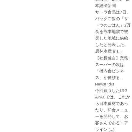
本経済新聞
サトウ食品は7日、
パックご飯の「サ
トウのごはん」2万
食を熊本地震で被
災した地域に供給
したと発表した。
農林水産省 […]
【社長独白】業務
スーパーの次は
「機内食ビジネ
ス」が伸びる -
NewsPicks
今回買収したLSG
APACでは、これか
ら日本食材であっ
たり、和食メニュ
ーを開発して、お
客さんであるエア
ライン […]