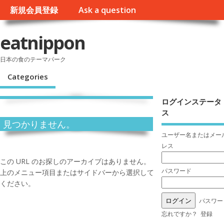
新規会員登録
Ask a question
eatnippon
日本の食のテーマパーク
Categories
ログインステータ
ス
見つかりません。
ユーザー名またはメー
レス
この URL のお探しのアーカイブはありません。
パスワード
上のメニュー項目またはサイドバーから選択して
ください。
パスワー
忘れですか？
登録