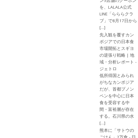
ン5店舗のクーポン
を、LALALA公式
LINE「らららクラ
ブ」で8月17日から
[…]
先入観を覆すカン
ボジアでの日本食
市場開拓とスギヨ
の逆張り戦略 | 地
域・分析レポート -
ジェトロ
低所得国とみられ
がちなカンボジア
だが、首都プノン
ペンを中心に日本
食を受容する中
間・富裕層が存在
する。石川県の水
[…]
熊本に「サトウの
ごはん」2万食 - 日