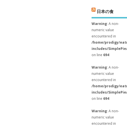
日本の食
Warning
: A non-
numeric value
encountered in
/home/prodigy/eat
includes/SimplePie
on line
694
Warning
: A non-
numeric value
encountered in
/home/prodigy/eat
includes/SimplePie
on line
694
Warning
: A non-
numeric value
encountered in