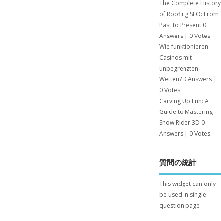
The Complete History
of Roofing SEO: From
Past to Present
0
Answers
|
0 Votes
Wie funktionieren
Casinos mit
unbegrenzten
Wetten?
0 Answers
|
0 Votes
Carving Up Fun: A
Guide to Mastering
Snow Rider 3D
0
Answers
|
0 Votes
質問の統計
This widget can only
be used in single
question page