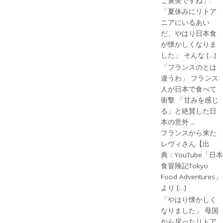
ご褒美ですね」.
「夏休みにリトア
ニアにいるあい
だ、やはり日本食
が懐かしくなりま
した」 そんな […]
「フランスのとは
違うわ」 フランス
人が日本で食べて
衝撃 「甘みを感じ
る」と絶賛した日
本の意外 ...
フランスから来た
レヴィさん【出
典：YouTube「日本
食冒険記Tokyo
Food Adventures」
より […]
「やはり懐かしく
なりました」 母国
から戻ったリトア