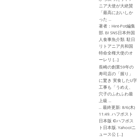
ニア大使が大絶賛
「最高においしか
った ...
著者：Hint-Pot編集
部. B! SNS日本外国
人食事魚介類. 駐日
リトアニア共和国
特命全権大使のオ
ーレリ […]
長崎の創業59年の
寿司店の「握り」
に驚き 実食したU字
工事も「うめえ、
穴子のふわふわ最
上級 ...
... 最終更新: 8/6(木)
11:49. ハフポスト
日本版 ©ハフポス
ト日本版. Yahoo!ニ
ュース公 […]