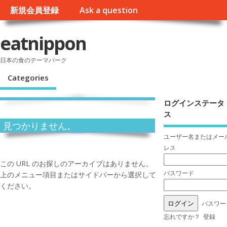
新規会員登録
Ask a question
eatnippon
日本の食のテーマパーク
Categories
ログインステータ
ス
見つかりません。
ユーザー名またはメー
レス
この URL のお探しのアーカイブはありません。
パスワード
上のメニュー項目またはサイドバーから選択して
ください。
パスワー
忘れですか？
登録