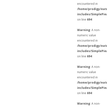
encountered in
/home/prodigy/eat
includes/SimplePie
on line
694
Warning
: A non-
numeric value
encountered in
/home/prodigy/eat
includes/SimplePie
on line
694
Warning
: A non-
numeric value
encountered in
/home/prodigy/eat
includes/SimplePie
on line
694
Warning
: A non-