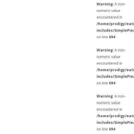
Warning
: A non-
numeric value
encountered in
/home/prodigy/eat
includes/SimplePie
on line
694
Warning
: A non-
numeric value
encountered in
/home/prodigy/eat
includes/SimplePie
on line
694
Warning
: A non-
numeric value
encountered in
/home/prodigy/eat
includes/SimplePie
on line
694