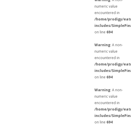
numeric value
encountered in
/home/prodigy/eat
includes/SimplePie
on line
694
Warning
: A non-
numeric value
encountered in
/home/prodigy/eat
includes/SimplePie
on line
694
Warning
: A non-
numeric value
encountered in
/home/prodigy/eat
includes/SimplePie
on line
694