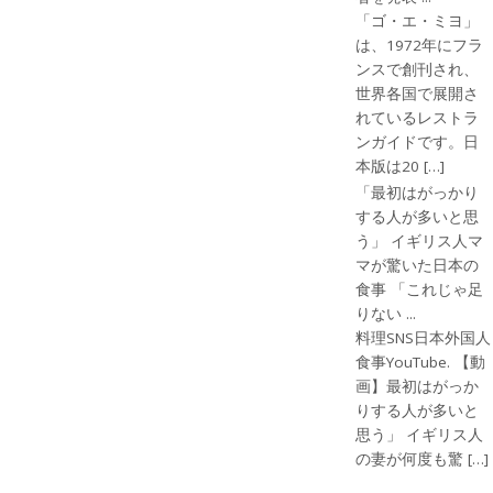
「ゴ・エ・ミヨ」
は、1972年にフラ
ンスで創刊され、
世界各国で展開さ
れているレストラ
ンガイドです。日
本版は20 […]
「最初はがっかり
する人が多いと思
う」 イギリス人マ
マが驚いた日本の
食事 「これじゃ足
りない ...
料理SNS日本外国人
食事YouTube. 【動
画】最初はがっか
りする人が多いと
思う」 イギリス人
の妻が何度も驚 […]