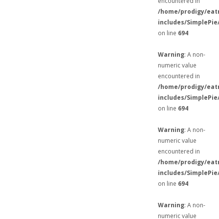
encountered in
/home/prodigy/eat
includes/SimplePie
on line
694
Warning
: A non-
numeric value
encountered in
/home/prodigy/eat
includes/SimplePie
on line
694
Warning
: A non-
numeric value
encountered in
/home/prodigy/eat
includes/SimplePie
on line
694
Warning
: A non-
numeric value