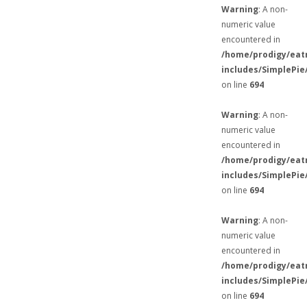
Warning
: A non-
numeric value
encountered in
/home/prodigy/eat
includes/SimplePie
on line
694
Warning
: A non-
numeric value
encountered in
/home/prodigy/eat
includes/SimplePie
on line
694
Warning
: A non-
numeric value
encountered in
/home/prodigy/eat
includes/SimplePie
on line
694