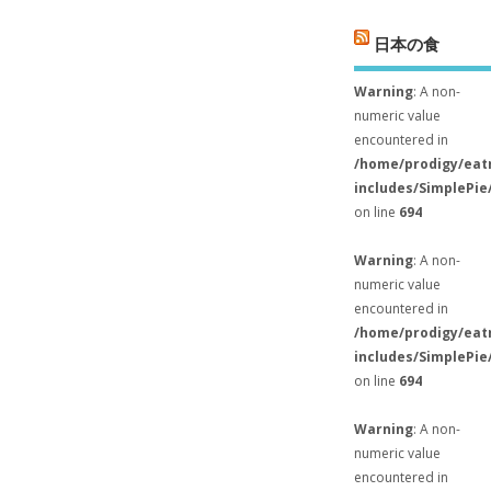
日本の食
Warning
: A non-
numeric value
encountered in
/home/prodigy/eat
includes/SimplePie
on line
694
Warning
: A non-
numeric value
encountered in
/home/prodigy/eat
includes/SimplePie
on line
694
Warning
: A non-
numeric value
encountered in