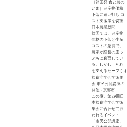
［韓国発 食と農の
いま］農産物価格
下落に追い打ち コ
スト支援策を切望 -
日本農業新聞
韓国では、農産物
価格の下落と生産
コストの急騰で、
農家が経営の崖っ
ぷちに直面してい
る。しかし、それ
を支えるセーフ […]
摂食症学会学術集
会 市民公開講座の
開催 - 京都市
この度、第29回日
本摂食症学会学術
集会に合わせて行
われるイベント
「市民公開講座」