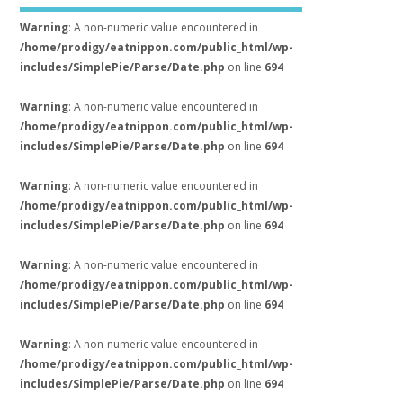
Warning
: A non-numeric value encountered in
/home/prodigy/eatnippon.com/public_html/wp-
includes/SimplePie/Parse/Date.php
on line
694
Warning
: A non-numeric value encountered in
/home/prodigy/eatnippon.com/public_html/wp-
includes/SimplePie/Parse/Date.php
on line
694
Warning
: A non-numeric value encountered in
/home/prodigy/eatnippon.com/public_html/wp-
includes/SimplePie/Parse/Date.php
on line
694
Warning
: A non-numeric value encountered in
/home/prodigy/eatnippon.com/public_html/wp-
includes/SimplePie/Parse/Date.php
on line
694
Warning
: A non-numeric value encountered in
/home/prodigy/eatnippon.com/public_html/wp-
includes/SimplePie/Parse/Date.php
on line
694