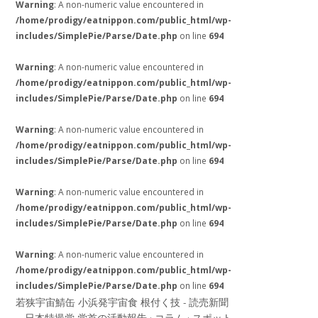
Warning
: A non-numeric value encountered in
/home/prodigy/eatnippon.com/public_html/wp-
includes/SimplePie/Parse/Date.php
on line
694
Warning
: A non-numeric value encountered in
/home/prodigy/eatnippon.com/public_html/wp-
includes/SimplePie/Parse/Date.php
on line
694
Warning
: A non-numeric value encountered in
/home/prodigy/eatnippon.com/public_html/wp-
includes/SimplePie/Parse/Date.php
on line
694
Warning
: A non-numeric value encountered in
/home/prodigy/eatnippon.com/public_html/wp-
includes/SimplePie/Parse/Date.php
on line
694
Warning
: A non-numeric value encountered in
/home/prodigy/eatnippon.com/public_html/wp-
includes/SimplePie/Parse/Date.php
on line
694
若狭宇宙鯖缶 小浜発宇宙食 根付く技 - 読売新聞