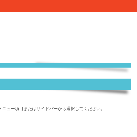
のメニュー項目またはサイドバーから選択してください。